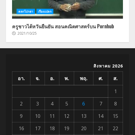
ตลกโปกฮา
เรื่องแปลก
ครูชาวไต้หวันยืนยัน สอนคณิตศาสตร์บน Pornhub
2021/10/25
สิงหาคม 2026
อา.
จ.
อ.
พ.
พฤ.
ศ.
ส.
1
2
3
4
5
6
7
8
9
10
11
12
13
14
15
16
17
18
19
20
21
22