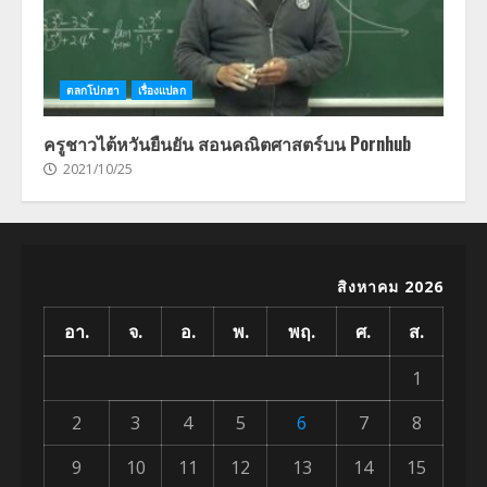
ตลกโปกฮา
เรื่องแปลก
ครูชาวไต้หวันยืนยัน สอนคณิตศาสตร์บน Pornhub
2021/10/25
สิงหาคม 2026
อา.
จ.
อ.
พ.
พฤ.
ศ.
ส.
1
2
3
4
5
6
7
8
9
10
11
12
13
14
15